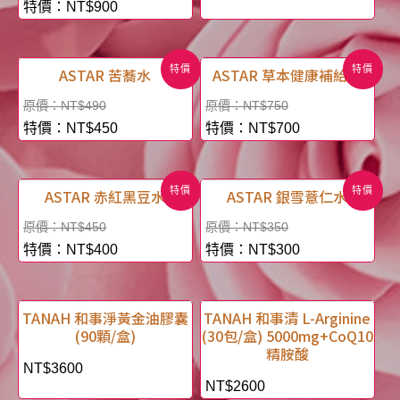
NT$
900
特價
特價
ASTAR 苦蕎水
ASTAR 草本健康補給飲
NT$
490
NT$
750
NT$
450
NT$
700
特價
特價
ASTAR 赤紅黑豆水
ASTAR 銀雪薏仁水
NT$
450
NT$
350
NT$
400
NT$
300
TANAH 和事淨黃金油膠囊
TANAH 和事清 L-Arginine
(90顆/盒)
(30包/盒) 5000mg+CoQ10
精胺酸
NT$
3600
NT$
2600