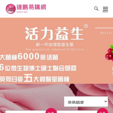
Toggl
Searc
達
Bar
鵬
易
購
網