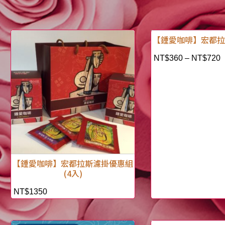
【鍾愛咖啡】宏都
NT$
360
–
NT$
720
【鍾愛咖啡】宏都拉斯濾掛優惠組
(4入)
NT$
1350