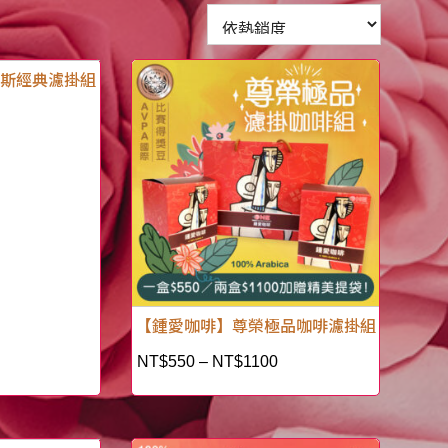
拉斯經典濾掛組
【鍾愛咖啡】尊榮極品咖啡濾掛組
NT$
550
–
NT$
1100