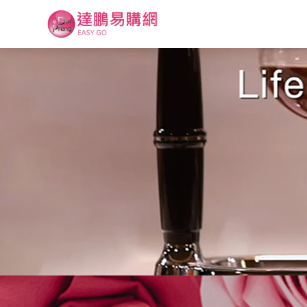
達
鵬
易
購
網