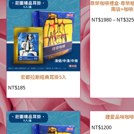
尊榮咖啡禮盒-尊榮
兩袋+咖啡
NT$
1980
–
NT$
32
宏都拉斯經典耳掛5入
NT$
185
鍾愛品味咖
NT$
1200