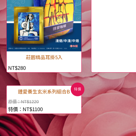
莊園精品耳掛5入
NT$
280
特價
鍾愛養生玄米系列組合B
NT$
1220
NT$
1100