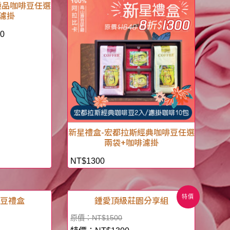
極品咖啡豆任選
濾掛
50
新星禮盒-宏都拉斯經典咖啡豆任選
兩袋+咖啡濾掛
NT$
1300
特價
啡豆禮盒
鍾愛頂級莊園分享組
NT$
1500