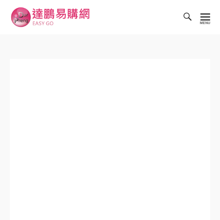
Toggl
Searc
達
Bar
鵬
易
購
網