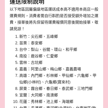
運送限制說明
以下地區因屬偏遠地區運送成本高不適用本商店一般
運費規則，消費者需自行斟酌是否接受額外增加之運
費，接單後將先保留待運費報價同意後開始接單，敬
請見諒！
新竹：尖石鄉、五峰鄉
苗栗：泰安鄉
台中：梨山、谷關、環山、和平鄉
南投：鹿谷鄉、仁愛鄉
雲林：古坑鄉
嘉義：阿里山鄉、梅山鄉、嘉義農場
高雄：內門鄉、杉林鄉、甲仙鄉、六龜鄉、甲
仙鄉(小林村)、六龜鄉(寶來村)
屏東：霧台鄉、春日鄉、泰武鄉、三地門鄉
宜蘭：大同鄉、南澳鄉
花蓮：秀林鄉、池上鄉、海端鄉