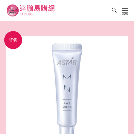
Toggl
Searc
達
Bar
鵬
易
特價
購
網