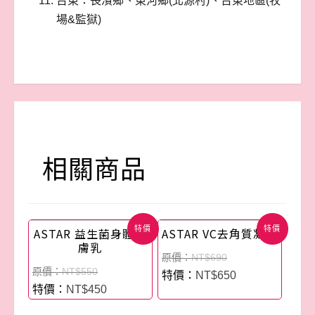
台東：長濱鄉、東河鄉(北源村)、台東地區(牧
場&監獄)
相關商品
特價
特價
ASTAR 益生菌身體護
ASTAR VC去角質凝膠
膚乳
NT$
690
NT$
550
NT$
650
NT$
450