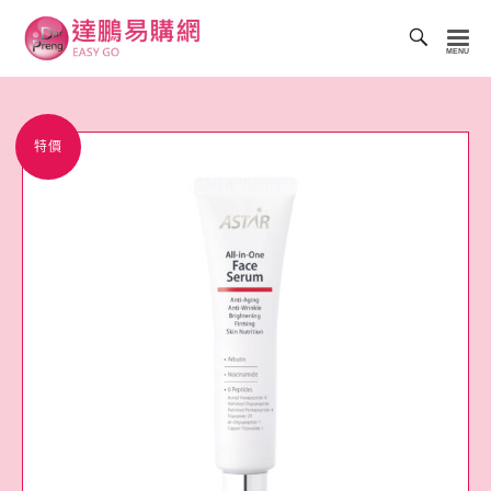
Toggl
Searc
達
Bar
鵬
易
特價
購
網