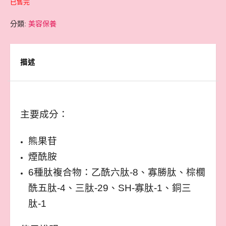
已售完
分類:
美容保養
描述
主要成分：
熊果苷
煙酰胺
6種肽複合物：乙酰六肽-8、寡勝肽、棕櫚
酰五肽-4、三肽-29、SH-寡肽-1、銅三
肽-1