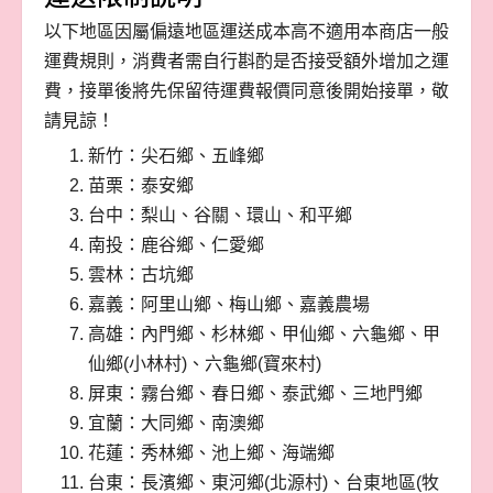
以下地區因屬偏遠地區運送成本高不適用本商店一般
運費規則，消費者需自行斟酌是否接受額外增加之運
費，接單後將先保留待運費報價同意後開始接單，敬
請見諒！
新竹：尖石鄉、五峰鄉
苗栗：泰安鄉
台中：梨山、谷關、環山、和平鄉
南投：鹿谷鄉、仁愛鄉
雲林：古坑鄉
嘉義：阿里山鄉、梅山鄉、嘉義農場
高雄：內門鄉、杉林鄉、甲仙鄉、六龜鄉、甲
仙鄉(小林村)、六龜鄉(寶來村)
屏東：霧台鄉、春日鄉、泰武鄉、三地門鄉
宜蘭：大同鄉、南澳鄉
花蓮：秀林鄉、池上鄉、海端鄉
台東：長濱鄉、東河鄉(北源村)、台東地區(牧