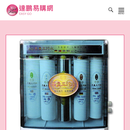
Toggl
Searc
達
Bar
鵬
易
購
網