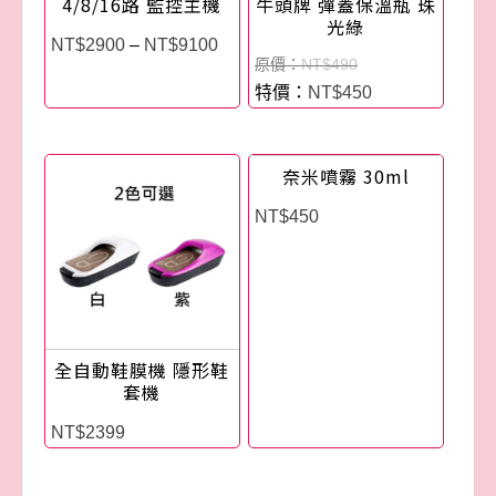
4/8/16路 監控主機
牛頭牌 彈蓋保溫瓶 珠
光綠
NT$
2900
–
NT$
9100
NT$
490
NT$
450
奈米噴霧 30ml
NT$
450
全自動鞋膜機 隱形鞋
套機
NT$
2399