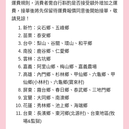
運費規則，消費者需自行斟酌是否接受額外增加之運
費，接單後將先保留待運費報價同意後開始接單，敬
請見諒！
新竹：尖石鄉、五峰鄉
苗栗：泰安鄉
台中：梨山、谷關、環山、和平鄉
南投：鹿谷鄉、仁愛鄉
雲林：古坑鄉
嘉義：阿里山鄉、梅山鄉、嘉義農場
高雄：內門鄉、杉林鄉、甲仙鄉、六龜鄉、甲
仙鄉(小林村)、六龜鄉(寶來村)
屏東：霧台鄉、春日鄉、泰武鄉、三地門鄉
宜蘭：大同鄉、南澳鄉
花蓮：秀林鄉、池上鄉、海端鄉
台東：長濱鄉、東河鄉(北源村)、台東地區(牧
場&監獄)